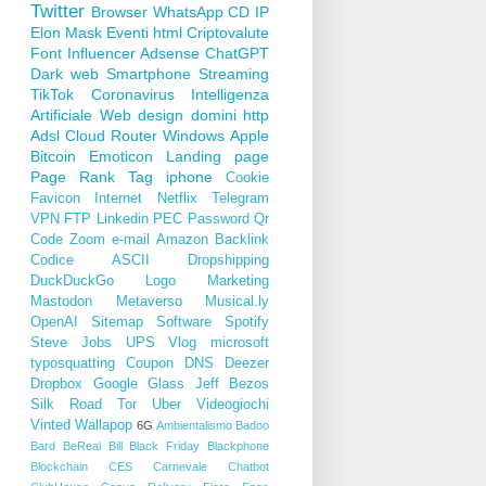
Twitter
Browser
WhatsApp
CD
IP
Elon Mask
Eventi
html
Criptovalute
Font
Influencer
Adsense
ChatGPT
Dark web
Smartphone
Streaming
TikTok
Coronavirus
Intelligenza
Artificiale
Web design
domini
http
Adsl
Cloud
Router
Windows
Apple
Bitcoin
Emoticon
Landing page
Page Rank
Tag
iphone
Cookie
Favicon
Internet
Netflix
Telegram
VPN
FTP
Linkedin
PEC
Password
Qr
Code
Zoom
e-mail
Amazon
Backlink
Codice ASCII
Dropshipping
DuckDuckGo
Logo
Marketing
Mastodon
Metaverso
Musical.ly
OpenAI
Sitemap
Software
Spotify
Steve Jobs
UPS
Vlog
microsoft
typosquatting
Coupon
DNS
Deezer
Dropbox
Google Glass
Jeff Bezos
Silk Road
Tor
Uber
Videogiochi
Vinted
Wallapop
6G
Ambientalismo
Badoo
Bard
BeReal
Bill
Black Friday
Blackphone
Blockchain
CES
Carnevale
Chatbot