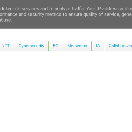
eliver its services and to analyze traffic. Your IP address and 
ormance and security metrics to ensure quality of service, gen
abuse.
NFT
Cybersecurity
5G
Metaverso
IA
Collaborazio