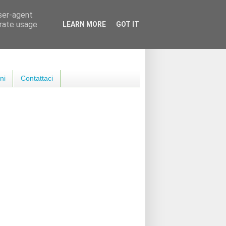
user-agent
erate usage
LEARN MORE
GOT IT
ni
Contattaci