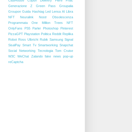
ClubHouse
Copun
Delivery
Fiere
Fnac
Generazione Z
Green Pass
Groupalia
Groupon
Guida
Hashtag
Led
Lensa AI
Libra
NFT
Neuralink
Nostr
Obsolescenza
Programmata
One Million Trees NFT
OnlyFans
PS5
Parler
Photoshop
Pinterest
PizzaGPT
Playstation
Politica
Reddit
Replika
Robot
Ross Ulbricht
Rubik
Samsung
Signal
SisalPay
Smart Tv
Smartworking
Snapchat
Social Networking
Tecnologia
Tom Cruise
W3C
WeChat
Zalando
fake news
pop-up
reCaptcha