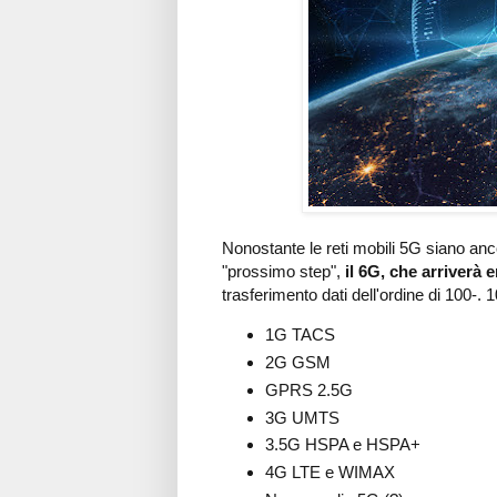
Nonostante le reti mobili 5G siano anc
"prossimo step",
il 6G, che arriverà e
trasferimento dati dell'ordine di 100-.
1G TACS
2G GSM
GPRS 2.5G
3G UMTS
3.5G HSPA e HSPA+
4G LTE e WIMAX