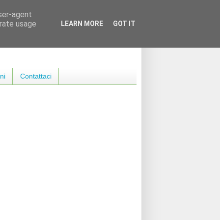
user-agent
erate usage
LEARN MORE
GOT IT
ni
Contattaci