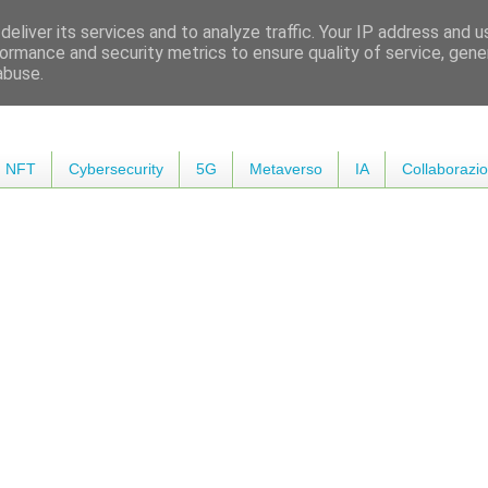
eliver its services and to analyze traffic. Your IP address and 
ormance and security metrics to ensure quality of service, gen
abuse.
NFT
Cybersecurity
5G
Metaverso
IA
Collaborazio