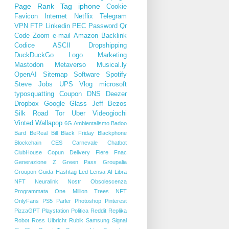
Page Rank
Tag
iphone
Cookie
Favicon
Internet
Netflix
Telegram
VPN
FTP
Linkedin
PEC
Password
Qr
Code
Zoom
e-mail
Amazon
Backlink
Codice ASCII
Dropshipping
DuckDuckGo
Logo
Marketing
Mastodon
Metaverso
Musical.ly
OpenAI
Sitemap
Software
Spotify
Steve Jobs
UPS
Vlog
microsoft
typosquatting
Coupon
DNS
Deezer
Dropbox
Google Glass
Jeff Bezos
Silk Road
Tor
Uber
Videogiochi
Vinted
Wallapop
6G
Ambientalismo
Badoo
Bard
BeReal
Bill
Black Friday
Blackphone
Blockchain
CES
Carnevale
Chatbot
ClubHouse
Copun
Delivery
Fiere
Fnac
Generazione Z
Green Pass
Groupalia
Groupon
Guida
Hashtag
Led
Lensa AI
Libra
NFT
Neuralink
Nostr
Obsolescenza
Programmata
One Million Trees NFT
OnlyFans
PS5
Parler
Photoshop
Pinterest
PizzaGPT
Playstation
Politica
Reddit
Replika
Robot
Ross Ulbricht
Rubik
Samsung
Signal