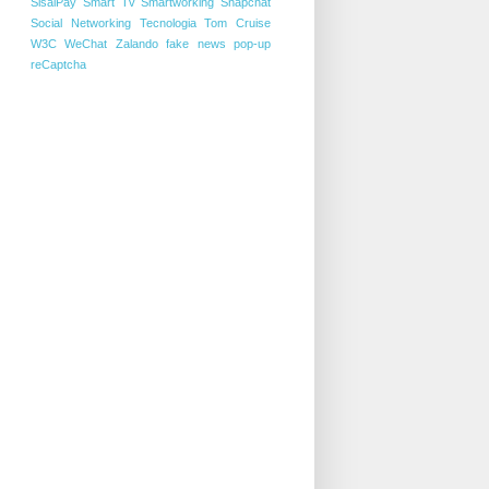
SisalPay
Smart Tv
Smartworking
Snapchat
Social Networking
Tecnologia
Tom Cruise
W3C
WeChat
Zalando
fake news
pop-up
reCaptcha