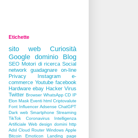
Etichette
sito web
Curiosità
Google
dominio
Blog
SEO
Motori di ricerca
Social
network
guadagnare on-line
Privacy
Instagram
e-
commerce
Youtube
facebook
Hardware
ebay
Hacker
Virus
Twitter
Browser
WhatsApp
CD
IP
Elon Mask
Eventi
html
Criptovalute
Font
Influencer
Adsense
ChatGPT
Dark web
Smartphone
Streaming
TikTok
Coronavirus
Intelligenza
Artificiale
Web design
domini
http
Adsl
Cloud
Router
Windows
Apple
Bitcoin
Emoticon
Landing page