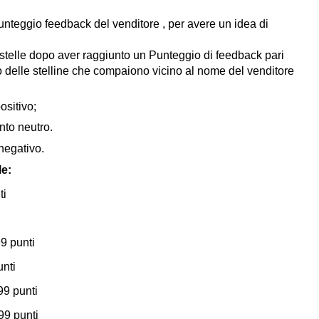
unteggio feedback del venditore , per avere un idea di
 stelle dopo aver raggiunto un Punteggio di feedback pari
o delle stelline che compaiono vicino al nome del venditore
sitivo;
to neutro.
negativo.
le:
ti
99 punti
unti
99 punti
99 punti