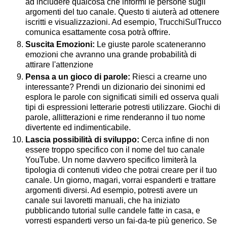
ad includere qualcosa che informi le persone sugli
argomenti del tuo canale. Questo ti aiuterà ad ottenere
iscritti e visualizzazioni. Ad esempio, TrucchiSulTrucco
comunica esattamente cosa potrà offrire.
Suscita Emozioni:
Le giuste parole scateneranno
emozioni che avranno una grande probabilità di
attirare l'attenzione
Pensa a un gioco di parole:
Riesci a crearne uno
interessante? Prendi un dizionario dei sinonimi ed
esplora le parole con significati simili ed osserva quali
tipi di espressioni letterarie potresti utilizzare. Giochi di
parole, allitterazioni e rime renderanno il tuo nome
divertente ed indimenticabile.
Lascia possibilità di sviluppo:
Cerca infine di non
essere troppo specifico con il nome del tuo canale
YouTube. Un nome davvero specifico limiterà la
tipologia di contenuti video che potrai creare per il tuo
canale. Un giorno, magari, vorrai espanderti e trattare
argomenti diversi. Ad esempio, potresti avere un
canale sui lavoretti manuali, che ha iniziato
pubblicando tutorial sulle candele fatte in casa, e
vorresti espanderti verso un fai-da-te più generico. Se