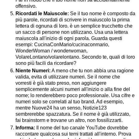
offensivo.
Ricordati le Maiuscole:
Se il tuo nome è composto da
più parole, ricordati di scrivere in maiuscolo la prima
lettera di ognuna di loro. è un semplice trucchetto che
un sacco di persone non utilizzano. Usa una lettera
maiuscola all'inizio di ogni parola. Guarda questi
esempi: CucinaConMario/cucinaconmario,
WonderWoman / wonderwoman,
VolareLontano/volarelontano. Secondo te, quali di loro
sono più facili da ricordare?
Niente Numeri:
A meno che tu non abbia una ragione
valida, evita di utilizzare numeri. Se il nome che
vorresti è già stato preso, non aggiungere
semplicemente alcuni numeri all'inizio o alla fine del
nome; lo renderebbero poco professionale. Usa cifre e
numeri solo se correlati al tuo brand. Ad esempio,
mentre Nuove24 ha un senso, Notizie123
sembrerebbe spazzatura. Se il nome è già utilizzato,
fai brainstorm e trovane un altro, non fossilizzarti.
Informa:
Il nome del tuo canale YouTube dovrebbe
raccontare qualcosa sui temi trattati all'interno. Prova