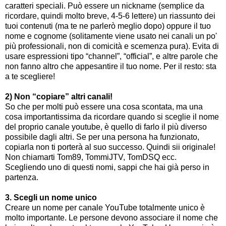
caratteri speciali. Può essere un nickname (semplice da
ricordare, quindi molto breve, 4-5-6 lettere) un riassunto dei
tuoi contenuti (ma te ne parlerò meglio dopo) oppure il tuo
nome e cognome (solitamente viene usato nei canali un po'
più professionali, non di comicità e scemenza pura). Evita di
usare espressioni tipo “channel”, “official”, e altre parole che
non fanno altro che appesantire il tuo nome. Per il resto: sta
a te scegliere!
2) Non “copiare” altri canali!
So che per molti può essere una cosa scontata, ma una
cosa importantissima da ricordare quando si sceglie il nome
del proprio canale youtube, è quello di farlo il più diverso
possibile dagli altri. Se per una persona ha funzionato,
copiarla non ti porterà al suo successo. Quindi sii originale!
Non chiamarti Tom89, TommiJTV, TomDSQ ecc.
Scegliendo uno di questi nomi, sappi che hai già perso in
partenza.
3. Scegli un nome unico
Creare un nome per canale YouTube totalmente unico è
molto importante. Le persone devono associare il nome che