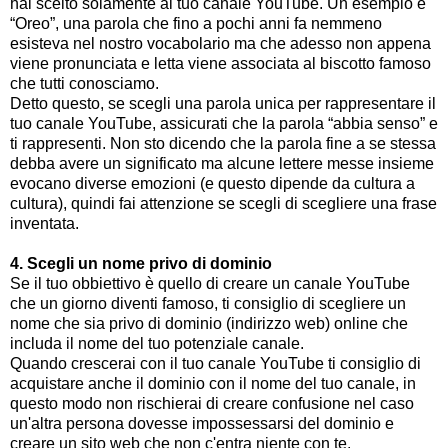
hai scelto solamente al tuo canale YouTube. Un esempio è
“Oreo”, una parola che fino a pochi anni fa nemmeno
esisteva nel nostro vocabolario ma che adesso non appena
viene pronunciata e letta viene associata al biscotto famoso
che tutti conosciamo.
Detto questo, se scegli una parola unica per rappresentare il
tuo canale YouTube, assicurati che la parola “abbia senso” e
ti rappresenti. Non sto dicendo che la parola fine a se stessa
debba avere un significato ma alcune lettere messe insieme
evocano diverse emozioni (e questo dipende da cultura a
cultura), quindi fai attenzione se scegli di scegliere una frase
inventata.
4. Scegli un nome privo di dominio
Se il tuo obbiettivo è quello di creare un canale YouTube
che un giorno diventi famoso, ti consiglio di scegliere un
nome che sia privo di dominio (indirizzo web) online che
includa il nome del tuo potenziale canale.
Quando crescerai con il tuo canale YouTube ti consiglio di
acquistare anche il dominio con il nome del tuo canale, in
questo modo non rischierai di creare confusione nel caso
un'altra persona dovesse impossessarsi del dominio e
creare un sito web che non c'entra niente con te.