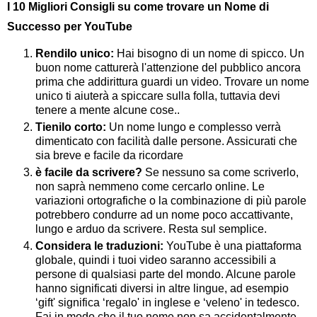
I 10 Migliori Consigli su come trovare un Nome di
Successo per YouTube
Rendilo unico:
Hai bisogno di un nome di spicco. Un
buon nome catturerà l'attenzione del pubblico ancora
prima che addirittura guardi un video. Trovare un nome
unico ti aiuterà a spiccare sulla folla, tuttavia devi
tenere a mente alcune cose..
Tienilo corto:
Un nome lungo e complesso verrà
dimenticato con facilità dalle persone. Assicurati che
sia breve e facile da ricordare
è facile da scrivere?
Se nessuno sa come scriverlo,
non saprà nemmeno come cercarlo online. Le
variazioni ortografiche o la combinazione di più parole
potrebbero condurre ad un nome poco accattivante,
lungo e arduo da scrivere. Resta sul semplice.
Considera le traduzioni:
YouTube è una piattaforma
globale, quindi i tuoi video saranno accessibili a
persone di qualsiasi parte del mondo. Alcune parole
hanno significati diversi in altre lingue, ad esempio
‘gift' significa ‘regalo' in inglese e ‘veleno' in tedesco.
Fai in modo che il tuo nome non sa accidentalmente