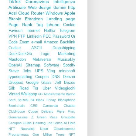
TikTok
Coronavirus
Intelligenza
Artificiale
Web design
domini
http
Adsl
Cloud
Router
Windows
Apple
Bitcoin
Emoticon
Landing page
Page Rank
Tag
iphone
Cookie
Favicon
Internet
Netflix
Telegram
VPN
FTP
Linkedin
PEC
Password
Qr
Code
Zoom
e-mail
Amazon
Backlink
Codice ASCII
Dropshipping
DuckDuckGo
Logo
Marketing
Mastodon
Metaverso
Musical.ly
OpenAI
Sitemap
Software
Spotify
Steve Jobs
UPS
Vlog
microsoft
typosquatting
Coupon
DNS
Deezer
Dropbox
Google Glass
Jeff Bezos
Silk Road
Tor
Uber
Videogiochi
Vinted
Wallapop
6G
Ambientalismo
Badoo
Bard
BeReal
Bill
Black Friday
Blackphone
Blockchain
CES
Carnevale
Chatbot
ClubHouse
Copun
Delivery
Fiere
Fnac
Generazione Z
Green Pass
Groupalia
Groupon
Guida
Hashtag
Led
Lensa AI
Libra
NFT
Neuralink
Nostr
Obsolescenza
Programmata
One Million Trees NFT