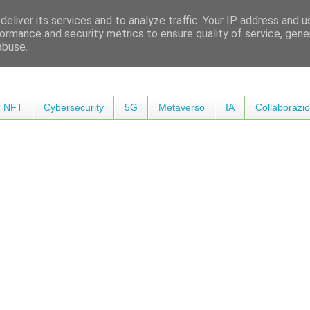
eliver its services and to analyze traffic. Your IP address and 
ormance and security metrics to ensure quality of service, gen
abuse.
NFT
Cybersecurity
5G
Metaverso
IA
Collaborazio