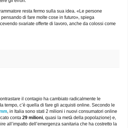
re gli errori.
grammatore resta fermo sulla sua idea. «
Le persone
pensando di fare molte cose in futuro
»,
spiega
icevendo svariate offerte di lavoro, anche da colossi come
ontrastare il contagio ha cambiato radicalmente le
 da tempo, c’è quella di fare gli acquisti online. Secondo le
omm
, in Italia sono stati 2 milioni i nuovi consumatori online
ercato conta
29 milioni
, quasi la metà della popolazione) e,
buire all’impatto dell’emergenza sanitaria che ha costretto la