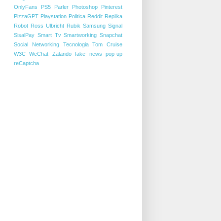
OnlyFans
PS5
Parler
Photoshop
Pinterest
PizzaGPT
Playstation
Politica
Reddit
Replika
Robot
Ross Ulbricht
Rubik
Samsung
Signal
SisalPay
Smart Tv
Smartworking
Snapchat
Social Networking
Tecnologia
Tom Cruise
W3C
WeChat
Zalando
fake news
pop-up
reCaptcha