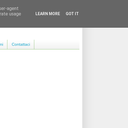
user-agent
erate usage
LEARN MORE
GOT IT
ni
Contattaci