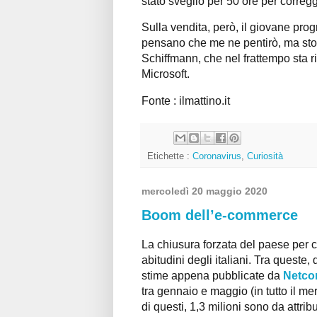
stato sveglio per 50 ore per corregge
Sulla vendita, però, il giovane pro
pensano che me ne pentirò, ma sto 
Schiffmann, che nel frattempo sta r
Microsoft.
Fonte : ilmattino.it
Etichette :
Coronavirus
,
Curiosità
mercoledì 20 maggio 2020
Boom dell’e-commerce
La chiusura forzata del paese per c
abitudini degli italiani. Tra queste,
stime appena pubblicate da
Netc
tra gennaio e maggio (in tutto il m
di questi, 1,3 milioni sono da attri