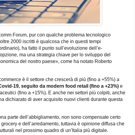
etcomm Forum, pur con qualche problema tecnologico
oltre 2000 iscritti è qualcosa che in questi tempi
ordinario), ha fatto il punto sull’evoluzione dell’e-
pzione, ma una strategia chiave per lo sviluppo del
economica del nostro paese», come ha notato Roberto
commerce è il settore che crescerà di più (fino a +55%) a
Covid-19, seguito da modern food retail (fino a +23%)
e
maceutici (fino a +15%). E anche nei settori più colpiti, anche
ha dichiarato di aver acquisito nuovi clienti durante questa
ona parte dell’abbigliamento, non sono compensate certo
& grocery e dell’arredamento, tuttavia è opinione diffusa che
turali nel prossimo quadro di un’Italia più digitale.