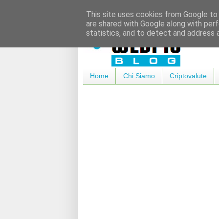
This site uses cookies from Google to d
are shared with Google along with perf
statistics, and to detect and address 
Home
Chi Siamo
Criptovalute