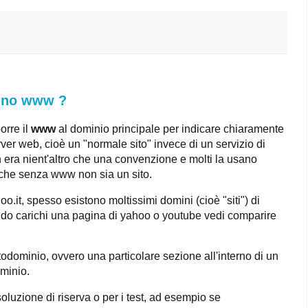
anno www ?
rre il
www
al dominio principale per indicare chiaramente
er web, cioè un "normale sito" invece di un servizio di
on era nient'altro che una convenzione e molti la usano
che senza www non sia un sito.
hoo.it, spesso esistono moltissimi domini (cioè "siti") di
ando carichi una pagina di yahoo o youtube vedi comparire
odominio, ovvero una particolare sezione all'interno di un
ominio.
luzione di riserva o per i test, ad esempio se