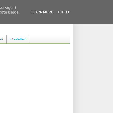
user-agent
erate usage
LEARN MORE
GOT IT
ni
Contattaci