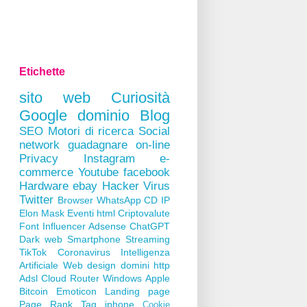
Etichette
sito web
Curiosità
Google
dominio
Blog
SEO
Motori di ricerca
Social
network
guadagnare on-line
Privacy
Instagram
e-
commerce
Youtube
facebook
Hardware
ebay
Hacker
Virus
Twitter
Browser
WhatsApp
CD
IP
Elon Mask
Eventi
html
Criptovalute
Font
Influencer
Adsense
ChatGPT
Dark web
Smartphone
Streaming
TikTok
Coronavirus
Intelligenza
Artificiale
Web design
domini
http
Adsl
Cloud
Router
Windows
Apple
Bitcoin
Emoticon
Landing page
Page Rank
Tag
iphone
Cookie