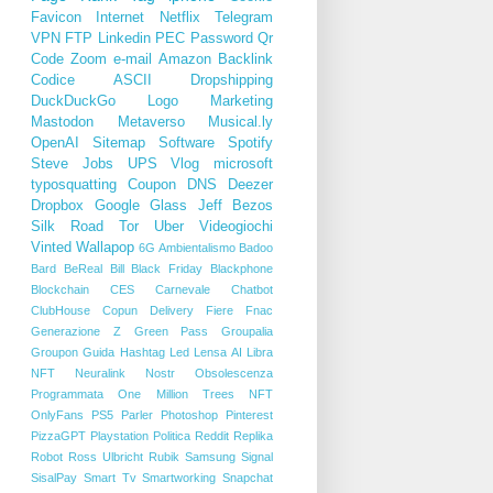
Favicon
Internet
Netflix
Telegram
VPN
FTP
Linkedin
PEC
Password
Qr
Code
Zoom
e-mail
Amazon
Backlink
Codice ASCII
Dropshipping
DuckDuckGo
Logo
Marketing
Mastodon
Metaverso
Musical.ly
OpenAI
Sitemap
Software
Spotify
Steve Jobs
UPS
Vlog
microsoft
typosquatting
Coupon
DNS
Deezer
Dropbox
Google Glass
Jeff Bezos
Silk Road
Tor
Uber
Videogiochi
Vinted
Wallapop
6G
Ambientalismo
Badoo
Bard
BeReal
Bill
Black Friday
Blackphone
Blockchain
CES
Carnevale
Chatbot
ClubHouse
Copun
Delivery
Fiere
Fnac
Generazione Z
Green Pass
Groupalia
Groupon
Guida
Hashtag
Led
Lensa AI
Libra
NFT
Neuralink
Nostr
Obsolescenza
Programmata
One Million Trees NFT
OnlyFans
PS5
Parler
Photoshop
Pinterest
PizzaGPT
Playstation
Politica
Reddit
Replika
Robot
Ross Ulbricht
Rubik
Samsung
Signal
SisalPay
Smart Tv
Smartworking
Snapchat