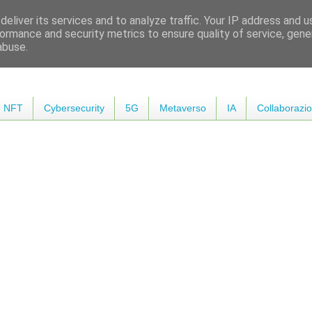
eliver its services and to analyze traffic. Your IP address and 
ormance and security metrics to ensure quality of service, gen
abuse.
NFT
Cybersecurity
5G
Metaverso
IA
Collaborazio