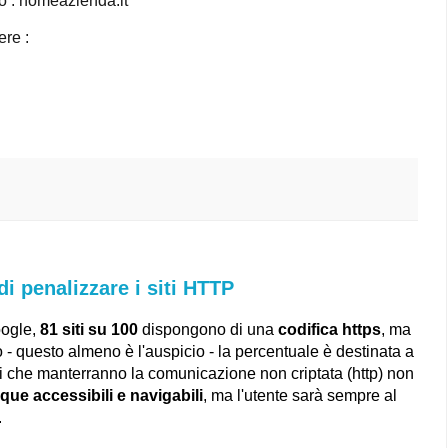
io : nomeazienda.it
ere :
i penalizzare i siti HTTP
oogle,
81 siti su 100
dispongono di una
codifica https
, ma
 - questo almeno è l'auspicio - la percentuale è destinata a
siti che manterranno la comunicazione non criptata (http) non
e accessibili e navigabili
, ma l'utente sarà sempre al
.