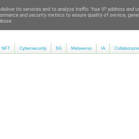
eliver its services and to analyze traffic. Your IP address and 
ormance and security metrics to ensure quality of service, gen
abuse.
NFT
Cybersecurity
5G
Metaverso
IA
Collaborazio