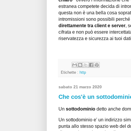
estranea competete decida di introm
questa non è una bella cosa soprattu
intromissioni sono possibili perch
direttamente tra client e server
, 
cifrata e non può essere intercet
riservatezza e sicurezza ai tuoi dati
Etichette :
http
sabato 21 marzo 2020
Che cos'è un sottodomini
Un
sottodominio
detto anche domin
Un sottodominio e' un indirizzo si
punta allo stesso spazio web del d