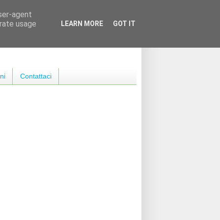
user-agent
erate usage
LEARN MORE
GOT IT
ni
Contattaci