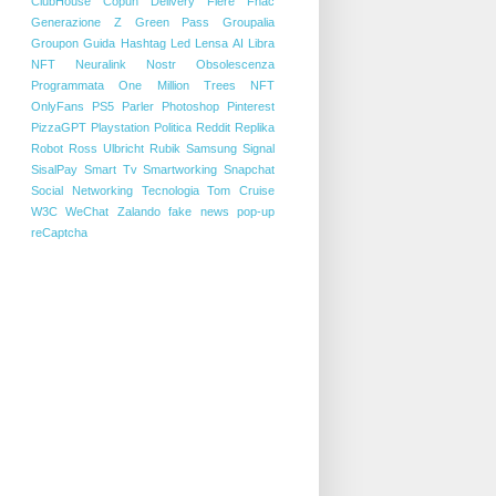
ClubHouse
Copun
Delivery
Fiere
Fnac
Generazione Z
Green Pass
Groupalia
Groupon
Guida
Hashtag
Led
Lensa AI
Libra
NFT
Neuralink
Nostr
Obsolescenza
Programmata
One Million Trees NFT
OnlyFans
PS5
Parler
Photoshop
Pinterest
PizzaGPT
Playstation
Politica
Reddit
Replika
Robot
Ross Ulbricht
Rubik
Samsung
Signal
SisalPay
Smart Tv
Smartworking
Snapchat
Social Networking
Tecnologia
Tom Cruise
W3C
WeChat
Zalando
fake news
pop-up
reCaptcha