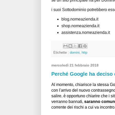
se un sito principale ha per Domin
i suoi Sottodominio potrebbero ess
blog.nomeazienda.it
shop.nomeazienda.it
assistenza.nomeazienda.it
Etichette :
domini
,
http
mercoledì 21 febbraio 2018
Perché Google ha deciso d
Al momento, chiarisce la stessa G
con l'arrivo del nuovo contrassegno
salire. è opportuno chiarire che i 
verranno bannati,
saranno comunqu
corrente dei rischi a cui va incontro