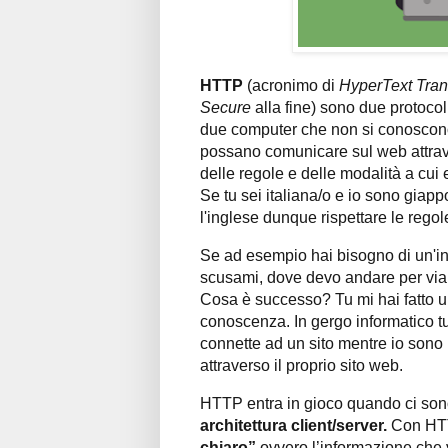
HTTP
(acronimo di
HyperText Tran
Secure
alla fine) sono due protocol
due computer che non si conoscono
possano comunicare sul web attrave
delle regole e delle modalità a cu
Se tu sei italiana/o e io sono gia
l'inglese dunque rispettare le regole
Se ad esempio hai bisogno di un'ind
scusami, dove devo andare per via Ro
Cosa è successo? Tu mi hai fatto una
conoscenza. In gergo informatico t
connette ad un sito mentre io sono
attraverso il proprio sito web.
HTTP entra in gioco quando ci sono 
architettura client/server.
Con HTT
chiaro”
ovvero l’informazione che 