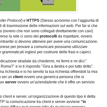
sfer Protocol
)
e
HTTPS
(Stesso acronimo con l'aggiunta
di
li di trasmissione delle informazioni sul web. Per far si che
 (ovvero che non sono collegati direttamente con cavi)
rso la rete ci sono dei
protocolli
da rispettare, ovvero
i entrambi si devono attenere per avere una comunicazione.
pponese per provare a comunicare possiamo utilizzare
 grammaticali inglesi per costruire delle frasi e capirci.
icazione stradale da chiedermi, mi fermi e mi dici:"
ma?" e io ti rispondo "Gira a destra e poi tutto dritto".
 richiesta e io ho servito la tua richiesta offrendoti la mia
u sei un
client
ovvero una generica persona che si
 un
server
ovvero un'azienda/ente che ti offre un servizio
client e server, un'organizzazione di questo tipo è detta
P la comunicazione tra client e server avviene
“in
viene diffusa può essere letta da qualsiasi persona