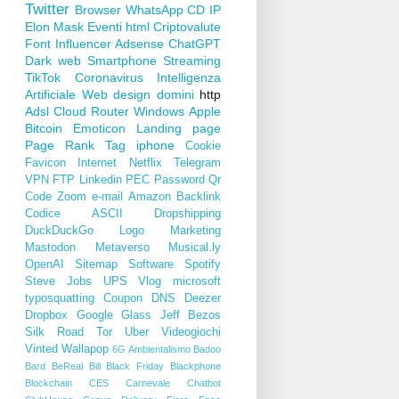
Twitter
Browser
WhatsApp
CD
IP
Elon Mask
Eventi
html
Criptovalute
Font
Influencer
Adsense
ChatGPT
Dark web
Smartphone
Streaming
TikTok
Coronavirus
Intelligenza
Artificiale
Web design
domini
http
Adsl
Cloud
Router
Windows
Apple
Bitcoin
Emoticon
Landing page
Page Rank
Tag
iphone
Cookie
Favicon
Internet
Netflix
Telegram
VPN
FTP
Linkedin
PEC
Password
Qr
Code
Zoom
e-mail
Amazon
Backlink
Codice ASCII
Dropshipping
DuckDuckGo
Logo
Marketing
Mastodon
Metaverso
Musical.ly
OpenAI
Sitemap
Software
Spotify
Steve Jobs
UPS
Vlog
microsoft
typosquatting
Coupon
DNS
Deezer
Dropbox
Google Glass
Jeff Bezos
Silk Road
Tor
Uber
Videogiochi
Vinted
Wallapop
6G
Ambientalismo
Badoo
Bard
BeReal
Bill
Black Friday
Blackphone
Blockchain
CES
Carnevale
Chatbot