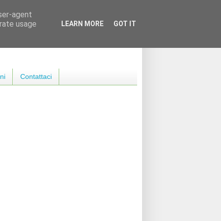
user-agent
erate usage
LEARN MORE
GOT IT
ni
Contattaci