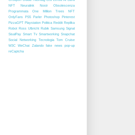
NFT
Neuralink
Nostr
Obsolescenza
Programmata
One Million Trees NFT
OnlyFans
PS5
Parler
Photoshop
Pinterest
PizzaGPT
Playstation
Politica
Reddit
Replika
Robot
Ross Ulbricht
Rubik
Samsung
Signal
SisalPay
Smart Tv
Smartworking
Snapchat
Social Networking
Tecnologia
Tom Cruise
W3C
WeChat
Zalando
fake news
pop-up
reCaptcha