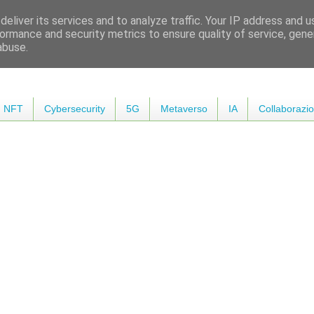
eliver its services and to analyze traffic. Your IP address and 
ormance and security metrics to ensure quality of service, gen
abuse.
NFT
Cybersecurity
5G
Metaverso
IA
Collaborazio