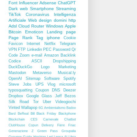
Font
Influencer
Adsense
ChatGPT
Dark web
Smartphone
Streaming
TikTok
Coronavirus
Intelligenza
Artificiale
Web design
domini
http
Adsl
Cloud
Router
Windows
Apple
Bitcoin
Emoticon
Landing page
Page Rank
Tag
iphone
Cookie
Favicon
Internet
Netflix
Telegram
VPN
FTP
Linkedin
PEC
Password
Qr
Code
Zoom
e-mail
Amazon
Backlink
Codice ASCII
Dropshipping
DuckDuckGo
Logo
Marketing
Mastodon
Metaverso
Musical.ly
OpenAI
Sitemap
Software
Spotify
Steve Jobs
UPS
Vlog
microsoft
typosquatting
Coupon
DNS
Deezer
Dropbox
Google Glass
Jeff Bezos
Silk Road
Tor
Uber
Videogiochi
Vinted
Wallapop
6G
Ambientalismo
Badoo
Bard
BeReal
Bill
Black Friday
Blackphone
Blockchain
CES
Carnevale
Chatbot
ClubHouse
Copun
Delivery
Fiere
Fnac
Generazione Z
Green Pass
Groupalia
Groupon
Guida
Hashtag
Led
Lensa AI
Libra