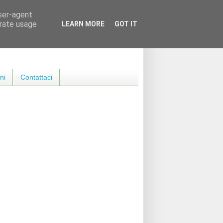
user-agent
erate usage
LEARN MORE
GOT IT
ni
Contattaci