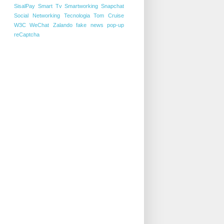
SisalPay
Smart Tv
Smartworking
Snapchat
Social Networking
Tecnologia
Tom Cruise
W3C
WeChat
Zalando
fake news
pop-up
reCaptcha