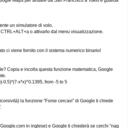
 Google Maps per andare da San Francisco a Tokio e guarda
ente un simulatore di volo.
sti CTRL+ALT+a o attivarlo dal menu visualizzazione.
ato ci viene fornito con il sistema numerico binario!
gle? Copia e incolla questa funzione matematica, Google
nte.
)-0.5)*(7-x*x)^0.1395, from -5 to 5
corsività) la funzione “Forse cercavi” di Google ti chiede
.
Google.com in inglese) e Google ti chiederà se cerchi “nag