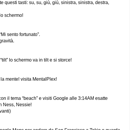
esti tasti: su, su, giù, giù, sinistra, sinistra, destra,
llo schermo!
“Mi sento fortunato”.
gravità.
t” lo schermo va in tilt e si storce!
a mente! visita MentalPlex!
on il tema “beach” e visiti Google alle 3:14AM esatte
ch Ness, Nessie!
vanti)