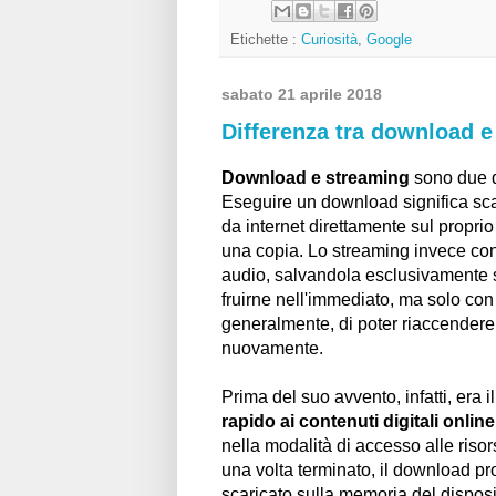
Etichette :
Curiosità
,
Google
sabato 21 aprile 2018
Differenza tra download e
Download e streaming
sono due di
Eseguire un download significa sc
da internet direttamente sul proprio
una copia. Lo streaming invece cons
audio, salvandola esclusivamente s
fruirne nell'immediato, ma solo con
generalmente, di poter riaccendere 
nuovamente.
Prima del suo avvento, infatti, era i
rapido ai contenuti digitali online
nella modalità di accesso alle risor
una volta terminato, il download pr
scaricato sulla memoria del disposi