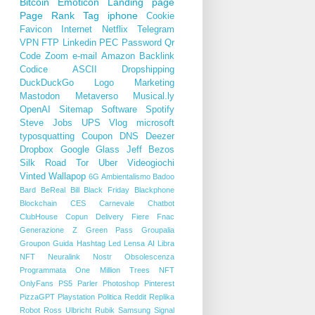
Bitcoin
Emoticon
Landing page
Page Rank
Tag
iphone
Cookie
Favicon
Internet
Netflix
Telegram
VPN
FTP
Linkedin
PEC
Password
Qr
Code
Zoom
e-mail
Amazon
Backlink
Codice ASCII
Dropshipping
DuckDuckGo
Logo
Marketing
Mastodon
Metaverso
Musical.ly
OpenAI
Sitemap
Software
Spotify
Steve Jobs
UPS
Vlog
microsoft
typosquatting
Coupon
DNS
Deezer
Dropbox
Google Glass
Jeff Bezos
Silk Road
Tor
Uber
Videogiochi
Vinted
Wallapop
6G
Ambientalismo
Badoo
Bard
BeReal
Bill
Black Friday
Blackphone
Blockchain
CES
Carnevale
Chatbot
ClubHouse
Copun
Delivery
Fiere
Fnac
Generazione Z
Green Pass
Groupalia
Groupon
Guida
Hashtag
Led
Lensa AI
Libra
NFT
Neuralink
Nostr
Obsolescenza
Programmata
One Million Trees NFT
OnlyFans
PS5
Parler
Photoshop
Pinterest
PizzaGPT
Playstation
Politica
Reddit
Replika
Robot
Ross Ulbricht
Rubik
Samsung
Signal