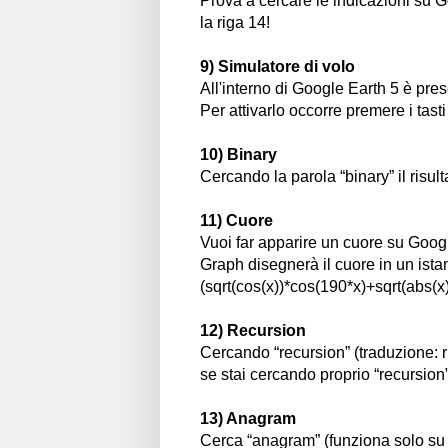
Prova a cercare le indicazioni su
la riga 14!
9) Simulatore di volo
All'interno di Google Earth 5 è pres
Per attivarlo occorre premere i ta
10) Binary
Cercando la parola “binary” il risult
11) Cuore
Vuoi far apparire un cuore su Goo
Graph disegnerà il cuore in un ista
(sqrt(cos(x))*cos(190*x)+sqrt(abs(x)
12) Recursion
Cercando “recursion” (traduzione: ri
se stai cercando proprio “recursion”
13) Anagram
Cerca “anagram” (funziona solo su 