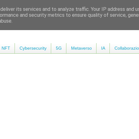
eliver its services and to analyze traffic. Your IP address and 
ormance and security metrics to ensure quality of service, gen
abuse.
NFT
Cybersecurity
5G
Metaverso
IA
Collaborazio