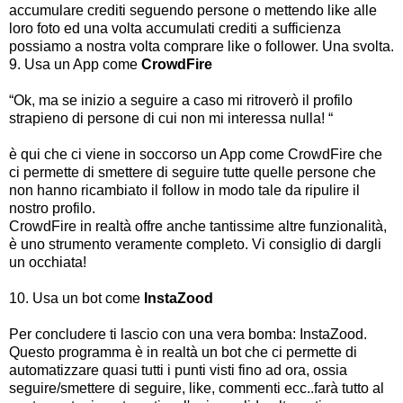
accumulare crediti seguendo persone o mettendo like alle
loro foto ed una volta accumulati crediti a sufficienza
possiamo a nostra volta comprare like o follower. Una svolta.
9. Usa un App come
CrowdFire
“Ok, ma se inizio a seguire a caso mi ritroverò il profilo
strapieno di persone di cui non mi interessa nulla! “
è qui che ci viene in soccorso un App come CrowdFire che
ci permette di smettere di seguire tutte quelle persone che
non hanno ricambiato il follow in modo tale da ripulire il
nostro profilo.
CrowdFire in realtà offre anche tantissime altre funzionalità,
è uno strumento veramente completo. Vi consiglio di dargli
un occhiata!
10. Usa un bot come
InstaZood
Per concludere ti lascio con una vera bomba: InstaZood.
Questo programma è in realtà un bot che ci permette di
automatizzare quasi tutti i punti visti fino ad ora, ossia
seguire/smettere di seguire, like, commenti ecc..farà tutto al