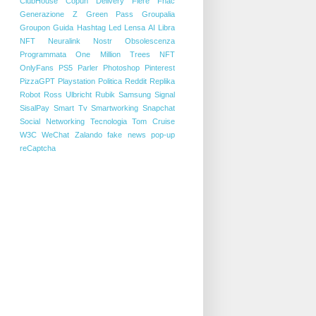
ClubHouse
Copun
Delivery
Fiere
Fnac
Generazione Z
Green Pass
Groupalia
Groupon
Guida
Hashtag
Led
Lensa AI
Libra
NFT
Neuralink
Nostr
Obsolescenza
Programmata
One Million Trees NFT
OnlyFans
PS5
Parler
Photoshop
Pinterest
PizzaGPT
Playstation
Politica
Reddit
Replika
Robot
Ross Ulbricht
Rubik
Samsung
Signal
SisalPay
Smart Tv
Smartworking
Snapchat
Social Networking
Tecnologia
Tom Cruise
W3C
WeChat
Zalando
fake news
pop-up
reCaptcha