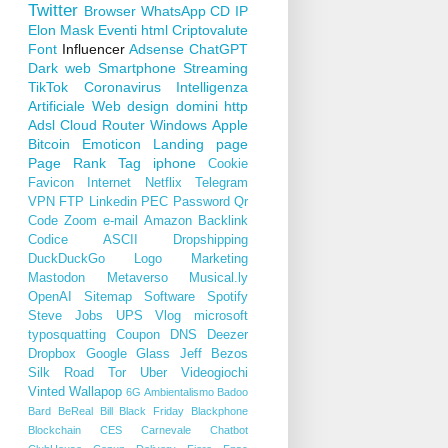
Twitter
Browser
WhatsApp
CD
IP
Elon Mask
Eventi
html
Criptovalute
Font
Influencer
Adsense
ChatGPT
Dark web
Smartphone
Streaming
TikTok
Coronavirus
Intelligenza
Artificiale
Web design
domini
http
Adsl
Cloud
Router
Windows
Apple
Bitcoin
Emoticon
Landing page
Page Rank
Tag
iphone
Cookie
Favicon
Internet
Netflix
Telegram
VPN
FTP
Linkedin
PEC
Password
Qr
Code
Zoom
e-mail
Amazon
Backlink
Codice ASCII
Dropshipping
DuckDuckGo
Logo
Marketing
Mastodon
Metaverso
Musical.ly
OpenAI
Sitemap
Software
Spotify
Steve Jobs
UPS
Vlog
microsoft
typosquatting
Coupon
DNS
Deezer
Dropbox
Google Glass
Jeff Bezos
Silk Road
Tor
Uber
Videogiochi
Vinted
Wallapop
6G
Ambientalismo
Badoo
Bard
BeReal
Bill
Black Friday
Blackphone
Blockchain
CES
Carnevale
Chatbot