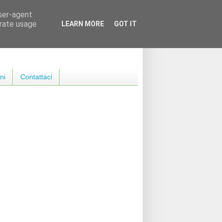
user-agent
erate usage
LEARN MORE
GOT IT
ni
Contattaci