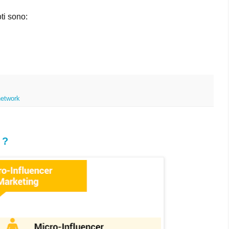
oti sono:
network
 ?