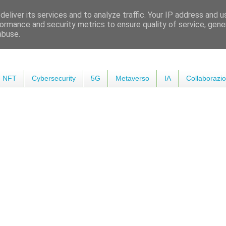
eliver its services and to analyze traffic. Your IP address and 
ormance and security metrics to ensure quality of service, gen
abuse.
NFT
Cybersecurity
5G
Metaverso
IA
Collaborazio