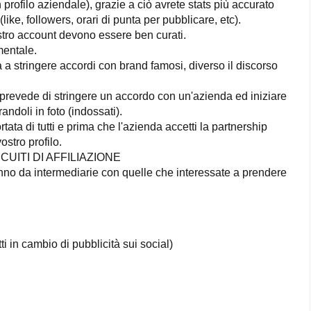
rofilo aziendale), grazie a ciò avrete stats più accurato
like, followers, orari di punta per pubblicare, etc).
vostro account devono essere ben curati.
mentale.
 a stringere accordi con brand famosi, diverso il discorso
revede di stringere un accordo con un'azienda ed iniziare
andoli in foto (indossati).
ta di tutti e prima che l'azienda accetti la partnership
ostro profilo.
UITI DI AFFILIAZIONE
anno da intermediarie con quelle che interessate a prendere
tti in cambio di pubblicità sui social)