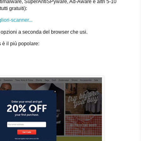
timalware, SuperAntiSPyware, Ad-Aware e altri 5-10
tti gratuiti):
liori-scanner...
e opzioni a seconda del browser che usi.
è il più popolare: