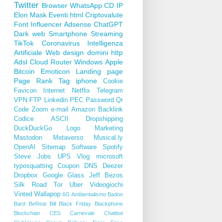
Twitter
Browser
WhatsApp
CD
IP
Elon Mask
Eventi
html
Criptovalute
Font
Influencer
Adsense
ChatGPT
Dark web
Smartphone
Streaming
TikTok
Coronavirus
Intelligenza
Artificiale
Web design
domini
http
Adsl
Cloud
Router
Windows
Apple
Bitcoin
Emoticon
Landing page
Page Rank
Tag
iphone
Cookie
Favicon
Internet
Netflix
Telegram
VPN
FTP
Linkedin
PEC
Password
Qr
Code
Zoom
e-mail
Amazon
Backlink
Codice ASCII
Dropshipping
DuckDuckGo
Logo
Marketing
Mastodon
Metaverso
Musical.ly
OpenAI
Sitemap
Software
Spotify
Steve Jobs
UPS
Vlog
microsoft
typosquatting
Coupon
DNS
Deezer
Dropbox
Google Glass
Jeff Bezos
Silk Road
Tor
Uber
Videogiochi
Vinted
Wallapop
6G
Ambientalismo
Badoo
Bard
BeReal
Bill
Black Friday
Blackphone
Blockchain
CES
Carnevale
Chatbot