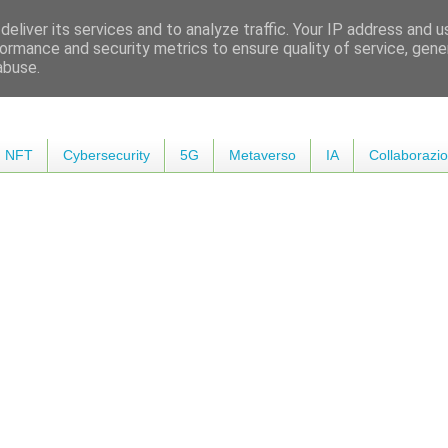
eliver its services and to analyze traffic. Your IP address and 
ormance and security metrics to ensure quality of service, gen
abuse.
NFT
Cybersecurity
5G
Metaverso
IA
Collaborazio