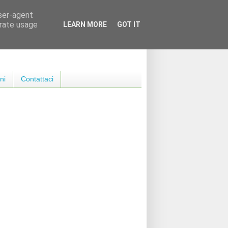
user-agent
erate usage
LEARN MORE
GOT IT
ni
Contattaci