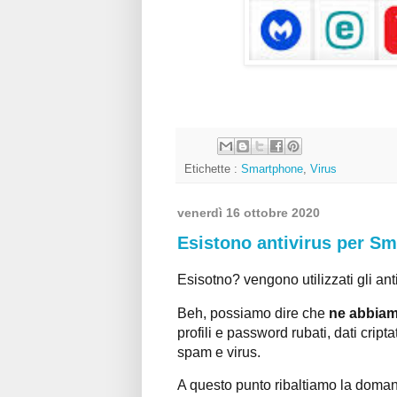
Etichette :
Smartphone
,
Virus
venerdì 16 ottobre 2020
Esistono antivirus per S
Esisotno? vengono utilizzati gli ant
Beh, possiamo dire che
ne abbiamo
profili e password rubati, dati cripta
spam e virus.
A questo punto ribaltiamo la doman