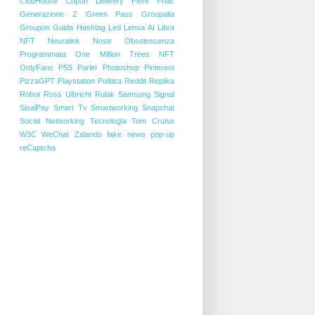
ClubHouse
Copun
Delivery
Fiere
Fnac
Generazione Z
Green Pass
Groupalia
Groupon
Guida
Hashtag
Led
Lensa AI
Libra
NFT
Neuralink
Nostr
Obsolescenza
Programmata
One Million Trees NFT
OnlyFans
PS5
Parler
Photoshop
Pinterest
PizzaGPT
Playstation
Politica
Reddit
Replika
Robot
Ross Ulbricht
Rubik
Samsung
Signal
SisalPay
Smart Tv
Smartworking
Snapchat
Social Networking
Tecnologia
Tom Cruise
W3C
WeChat
Zalando
fake news
pop-up
reCaptcha