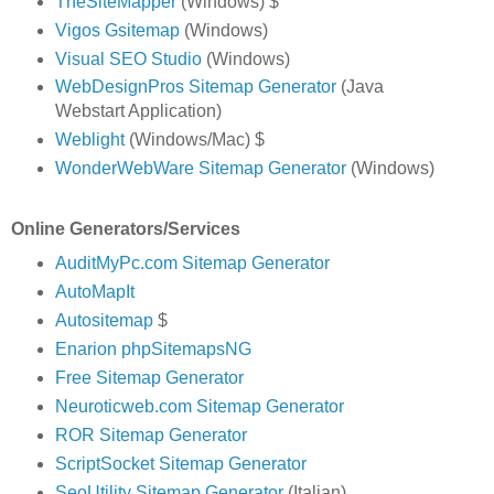
TheSiteMapper
(Windows) $
Vigos Gsitemap
(Windows)
Visual SEO Studio
(Windows)
WebDesignPros Sitemap Generator
(Java
Webstart Application)
Weblight
(Windows/Mac) $
WonderWebWare Sitemap Generator
(Windows)
Online Generators/Services
AuditMyPc.com Sitemap Generator
AutoMapIt
Autositemap
$
Enarion phpSitemapsNG
Free Sitemap Generator
Neuroticweb.com Sitemap Generator
ROR Sitemap Generator
ScriptSocket Sitemap Generator
SeoUtility Sitemap Generator
(Italian)