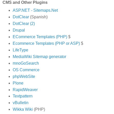
CMS and Other Plugins
ASP.NET - Sitemaps.Net
DotClear
(Spanish)
DotClear (2)
Drupal
ECommerce Templates (PHP)
$
Ecommerce Templates (PHP or ASP)
$
LifeType
MediaWiki Sitemap generator
mnoGoSearch
OS Commerce
phpWebSite
Plone
RapidWeaver
Textpattern
vBulletin
Wikka Wiki
(PHP)