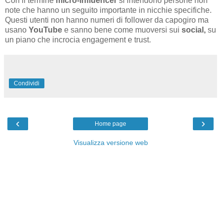
Con il termine
micro-influencer
si intendono persone non
note che hanno un seguito importante in nicchie specifiche.
Questi utenti non hanno numeri di follower da capogiro ma
usano
YouTube
e sanno bene come muoversi sui
social,
su
un piano che incrocia engagement e trust.
Condividi
‹
›
Home page
Visualizza versione web