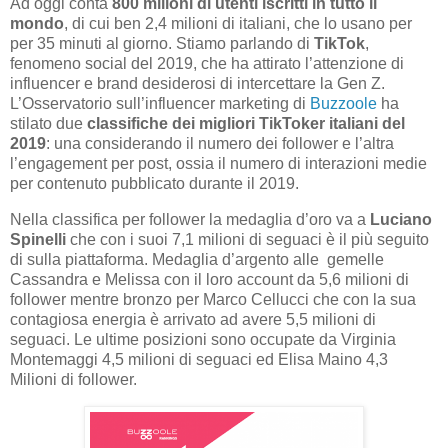
Ad oggi conta
800 milioni di utenti iscritti in tutto il
mondo
, di cui ben 2,4 milioni di italiani, che lo usano per
per 35 minuti al giorno. Stiamo parlando di
TikTok
,
fenomeno social del 2019, che ha attirato l’attenzione di
influencer e brand desiderosi di intercettare la Gen Z.
L’Osservatorio sull’influencer marketing di
Buzzoole
ha
stilato due
classifiche dei migliori TikToker italiani del
2019
: una considerando il numero dei follower e l’altra
l’engagement per post, ossia il numero di interazioni medie
per contenuto pubblicato durante il 2019.
Nella classifica per follower la medaglia d’oro va a
Luciano
Spinelli
che con i suoi 7,1 milioni di seguaci è il più seguito
di sulla piattaforma. Medaglia d’argento alle gemelle
Cassandra e Melissa con il loro account da 5,6 milioni di
follower mentre bronzo per Marco Cellucci che con la sua
contagiosa energia è arrivato ad avere 5,5 milioni di
seguaci. Le ultime posizioni sono occupate da Virginia
Montemaggi 4,5 milioni di seguaci ed Elisa Maino 4,3
Milioni di follower.